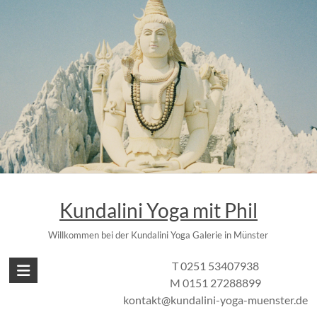
Zum
Inhalt
springen
Kundalini Yoga mit Phil
Willkommen bei der Kundalini Yoga Galerie in Münster
T 0251 53407938
M 0151 27288899
kontakt@kundalini-yoga-muenster.de