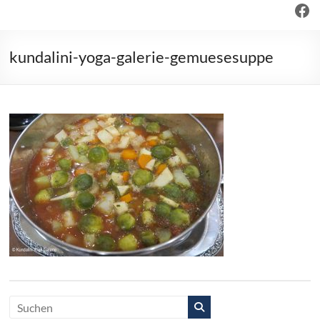
Fac
kundalini-yoga-galerie-gemuesesuppe