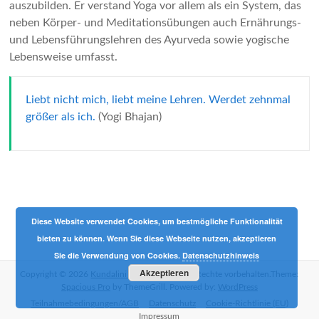
auszubilden. Er verstand Yoga vor allem als ein System, das
neben Körper- und Meditationsübungen auch Ernährungs-
und Lebensführungslehren des Ayurveda sowie yogische
Lebensweise umfasst.
Liebt nicht mich, liebt meine Lehren. Werdet zehnmal
größer als ich.
(Yogi Bhajan)
–
–
Diese Website verwendet Cookies, um bestmögliche Funktionalität
bieten zu können. Wenn Sie diese Webseite nutzen, akzeptieren
Sie die Verwendung von Cookies.
Datenschutzhinweis
Akzeptieren
Copyright © 2026
Kundalini Yoga mit Phil
Alle Rechte vorbehalten.Theme:
Spacious Pro
by ThemeGrill. Powered by:
WordPress
Teilnahmebedingungen/AGB
Datenschutz
Cookie-Richtlinie (EU)
Impressum