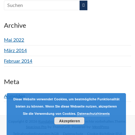
Archive
Mai 2022
März 2014
Februar 2014
Meta
Anmelden
Diese Website verwendet Cookies, um bestmögliche Funktionalität
bieten zu können. Wenn Sie diese Webseite nutzen, akzeptieren
Sie die Verwendung von Cookies.
Datenschutzhinweis
Akzeptieren
Copyright © 2026
Kundalini Yoga mit Phil
Alle Rechte vorbehalten.Theme:
Spacious Pro
by ThemeGrill. Powered by:
WordPress
Teilnahmebedingungen/AGB
Datenschutz
Cookie-Richtlinie (EU)