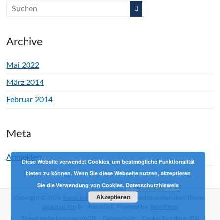
Archive
Mai 2022
März 2014
Februar 2014
Meta
Anmelden
Diese Website verwendet Cookies, um bestmögliche Funktionalität
bieten zu können. Wenn Sie diese Webseite nutzen, akzeptieren
Sie die Verwendung von Cookies.
Datenschutzhinweis
Akzeptieren
Copyright © 2026
Kundalini Yoga mit Phil
Alle Rechte vorbehalten.Theme:
Spacious Pro
by ThemeGrill. Powered by:
WordPress
Teilnahmebedingungen/AGB
Datenschutz
Cookie-Richtlinie (EU)