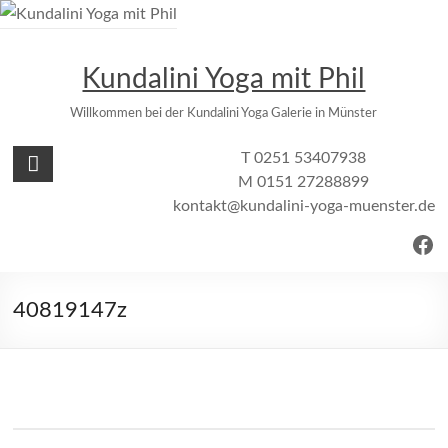
Zum
Inhalt
springen
Kundalini Yoga mit Phil
Willkommen bei der Kundalini Yoga Galerie in Münster
T 0251 53407938
M 0151 27288899
kontakt@kundalini-yoga-muenster.de
Fac
40819147z