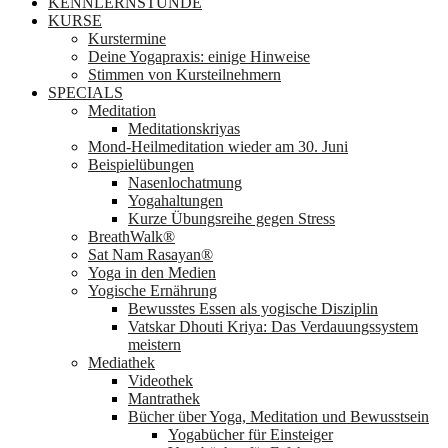
KENNLERNSTUNDE
KURSE
Kurstermine
Deine Yogapraxis: einige Hinweise
Stimmen von Kursteilnehmern
SPECIALS
Meditation
Meditationskriyas
Mond-Heilmeditation wieder am 30. Juni
Beispielübungen
Nasenlochatmung
Yogahaltungen
Kurze Übungsreihe gegen Stress
BreathWalk®
Sat Nam Rasayan®
Yoga in den Medien
Yogische Ernährung
Bewusstes Essen als yogische Disziplin
Vatskar Dhouti Kriya: Das Verdauungssystem
meistern
Mediathek
Videothek
Mantrathek
Bücher über Yoga, Meditation und Bewusstsein
Yogabücher für Einsteiger