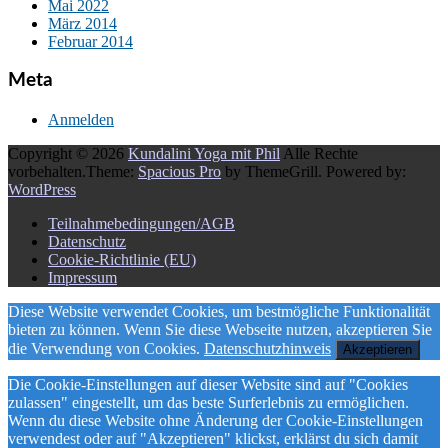
Mai 2022
März 2014
Februar 2014
Meta
Anmelden
Copyright © 2026
Kundalini Yoga mit Phil
Alle Rechte
vorbehalten.Theme:
Spacious Pro
by ThemeGrill. Powered by:
WordPress
Teilnahmebedingungen/AGB
Datenschutz
Cookie-Richtlinie (EU)
Impressum
Diese Website verwendet Cookies, um bestmögliche Funktionalität
bieten zu können. Wenn Sie diese Webseite nutzen, akzeptieren Sie
die Verwendung von Cookies.
Datenschutzhinweis
Akzeptieren
Die Cookie-Einstellungen auf dieser Website sind auf "Cookies
zulassen" eingestellt, um das beste Surferlebnis zu ermöglichen.
Wenn du diese Website ohne Änderung der Cookie-Einstellungen
verwendest oder auf "Akzeptieren" klickst, erklärst du sich damit