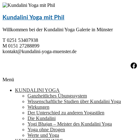
Zum
Inhalt
springen
Kundalini Yoga mit Phil
Willkommen bei der Kundalini Yoga Galerie in Münster
T 0251 53407938
M 0151 27288899
kontakt@kundalini-yoga-muenster.de
Fa
Menü
KUNDALINI YOGA
Ganzheitliches Übungssystem
Wissenschaftliche Studien über Kundalini Yoga
Wirkungen
Der Unterschied zu anderen Yogastilen
Die Kundalini
Yogi Bhajan – Meister des Kundalini Yoga
Yoga ohne Drogen
Werte und Yoga