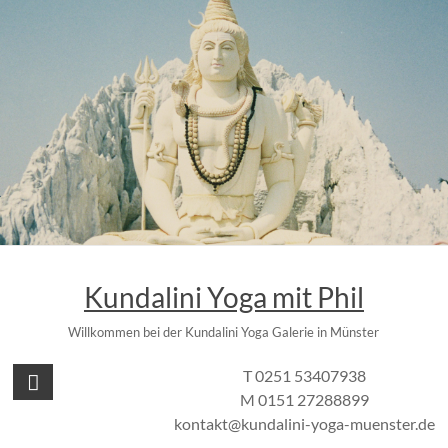
Zum
Inhalt
springen
Kundalini Yoga mit Phil
Willkommen bei der Kundalini Yoga Galerie in Münster
T 0251 53407938
M 0151 27288899
kontakt@kundalini-yoga-muenster.de