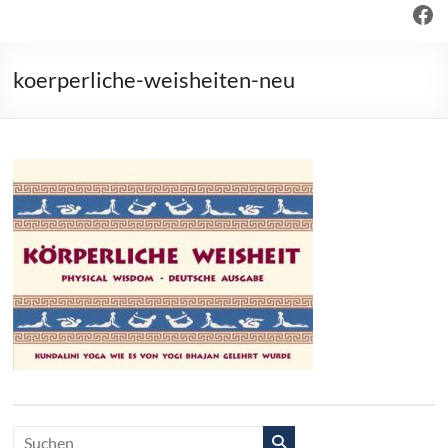
Fac
koerperliche-weisheiten-neu