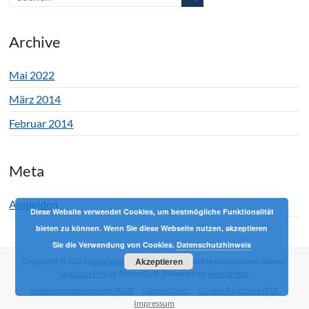
Archive
Mai 2022
März 2014
Februar 2014
Meta
Anmelden
Diese Website verwendet Cookies, um bestmögliche Funktionalität
bieten zu können. Wenn Sie diese Webseite nutzen, akzeptieren
Sie die Verwendung von Cookies.
Datenschutzhinweis
Akzeptieren
Copyright © 2026
Kundalini Yoga mit Phil
Alle Rechte vorbehalten.Theme:
Spacious Pro
by ThemeGrill. Powered by:
WordPress
Teilnahmebedingungen/AGB
Datenschutz
Cookie-Richtlinie (EU)
Impressum