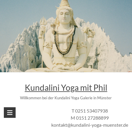
Zum
Inhalt
springen
Kundalini Yoga mit Phil
Willkommen bei der Kundalini Yoga Galerie in Münster
T 0251 53407938
M 0151 27288899
kontakt@kundalini-yoga-muenster.de