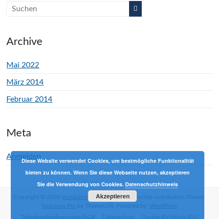
Archive
Mai 2022
März 2014
Februar 2014
Meta
Anmelden
Diese Website verwendet Cookies, um bestmögliche Funktionalität
bieten zu können. Wenn Sie diese Webseite nutzen, akzeptieren
Sie die Verwendung von Cookies.
Datenschutzhinweis
Akzeptieren
Copyright © 2026
Kundalini Yoga mit Phil
Alle Rechte vorbehalten.Theme:
Spacious Pro
by ThemeGrill. Powered by:
WordPress
Teilnahmebedingungen/AGB
Datenschutz
Cookie-Richtlinie (EU)