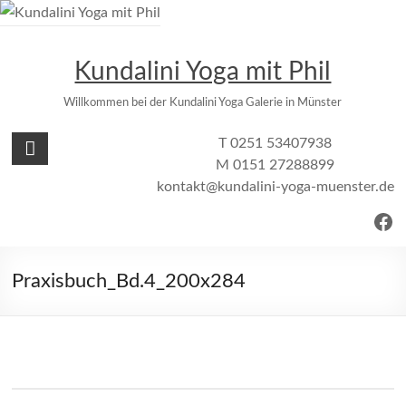
Zum
Inhalt
springen
Kundalini Yoga mit Phil
Willkommen bei der Kundalini Yoga Galerie in Münster
T 0251 53407938
M 0151 27288899
kontakt@kundalini-yoga-muenster.de
Fac
Praxisbuch_Bd.4_200x284