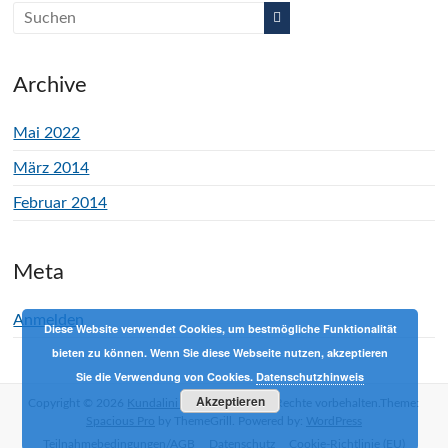
Archive
Mai 2022
März 2014
Februar 2014
Meta
Anmelden
Diese Website verwendet Cookies, um bestmögliche Funktionalität
bieten zu können. Wenn Sie diese Webseite nutzen, akzeptieren
Sie die Verwendung von Cookies.
Datenschutzhinweis
Akzeptieren
Copyright © 2026
Kundalini Yoga mit Phil
Alle Rechte vorbehalten.Theme:
Spacious Pro
by ThemeGrill. Powered by:
WordPress
Teilnahmebedingungen/AGB
Datenschutz
Cookie-Richtlinie (EU)