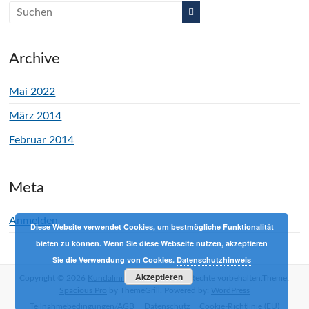
Archive
Mai 2022
März 2014
Februar 2014
Meta
Anmelden
Diese Website verwendet Cookies, um bestmögliche Funktionalität
bieten zu können. Wenn Sie diese Webseite nutzen, akzeptieren
Sie die Verwendung von Cookies.
Datenschutzhinweis
Akzeptieren
Copyright © 2026
Kundalini Yoga mit Phil
Alle Rechte vorbehalten.Theme:
Spacious Pro
by ThemeGrill. Powered by:
WordPress
Teilnahmebedingungen/AGB
Datenschutz
Cookie-Richtlinie (EU)