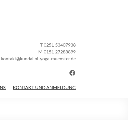
T 0251 53407938
M 0151 27288899
kontakt@kundalini-yoga-muenster.de
Facebook
UNS
KONTAKT UND ANMELDUNG